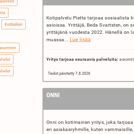
palvelut
nta
Kotipalvelu Pietta tarjoaa sosiaalista k
Kotilääkäri
asioissa. Yrittäjä, Beda Svartsten, on 
yrittäjänä vuodesta 2022. Hänellä on l
Lue lisää
muassa...
uasuminen
alvelut
Yritys tarjoaa seuraavia palveluita:
asiointi
alvelut
Tiedot päivitetty 7.8.2026
ONNI
Onni on kotimainen yritys, joka tarjoaa
eri asiakasryhmille, kuten vammaisille, i