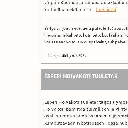
ympäri Suomea ja tarjoaa asiakkailleen
Lue lisää
kotihoitoa sekä muita...
Yritys tarjoaa seuraavia palveluita:
apuvälin
hieronta, jalkahoito, kotihoito, kotilääkäri, ko
kotisairaanhoito, siivouspalvelut, tukipalvelu
Tiedot päivitetty 6.7.2026
ESPERI HOIVAKOTI TUULETAR
Esperi Hoivakoti Tuuletar tarjoaa ympä
Hoivakoti pamittaa turvallisen ja viih
osallistumaan arjen askareisiin ja yhtei
kuntouttavaan työotteeseen, jossa hu