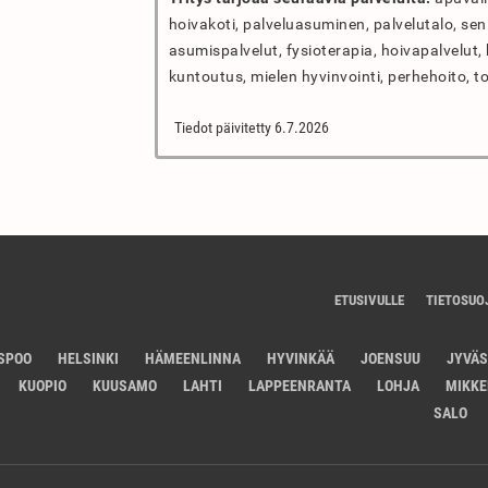
hoivakoti, palveluasuminen, palvelutalo, se
asumispalvelut, fysioterapia, hoivapalvelut, k
kuntoutus, mielen hyvinvointi, perhehoito, to
Tiedot päivitetty 6.7.2026
ETUSIVULLE
TIETOSUO
SPOO
HELSINKI
HÄMEENLINNA
HYVINKÄÄ
JOENSUU
JYVÄ
KUOPIO
KUUSAMO
LAHTI
LAPPEENRANTA
LOHJA
MIKKE
SALO