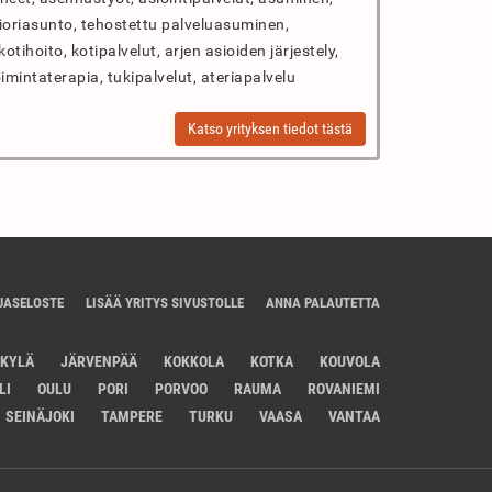
nioriasunto, tehostettu palveluasuminen,
otihoito, kotipalvelut, arjen asioiden järjestely,
imintaterapia, tukipalvelut, ateriapalvelu
Katso yrityksen tiedot tästä
JASELOSTE
LISÄÄ YRITYS SIVUSTOLLE
ANNA PALAUTETTA
SKYLÄ
JÄRVENPÄÄ
KOKKOLA
KOTKA
KOUVOLA
LI
OULU
PORI
PORVOO
RAUMA
ROVANIEMI
SEINÄJOKI
TAMPERE
TURKU
VAASA
VANTAA