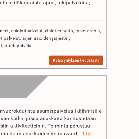
 henkilökohtaista apua, tukipalveluita,
eet, asiointipalvelut, eläinten hoito, fysioterapia,
tipalvelut, arjen asioiden järjestely,
t, ateriapalvelu
Katso yrityksen tiedot tästä
rivuorokautista asumispalvelua ikäihmisille.
tyisän kodin, jossa asukkaita kannustetaan
siin aktiviteetteihin. Toiminta perustuu
Lue
omioidaan asukkaiden voimavarat...