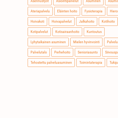
Asennustyöt
Asiointipalvelut
Asuminen
Asumis
Ateriapalvelu
Eläinten hoito
Fysioterapia
Hiero
Hoivakoti
Hoivapalvelut
Jalkahoito
Kotihoito
Kotipalvelut
Kotisairaanhoito
Kuntoutus
Lyhytaikainen asuminen
Mielen hyvinvointi
Palvel
Palvelutalo
Perhehoito
Senioriasunto
Siivousp
Tehostettu palveluasuminen
Toimintaterapia
Tukip