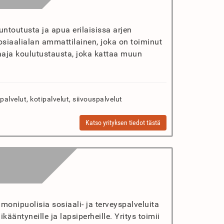
untoutusta ja apua erilaisissa arjen
sosiaalialan ammattilainen, joka on toiminut
aaja koulutustausta, joka kattaa muun
palvelut, kotipalvelut, siivouspalvelut
Katso yrityksen tiedot tästä
 monipuolisia sosiaali- ja terveyspalveluita
kääntyneille ja lapsiperheille. Yritys toimii