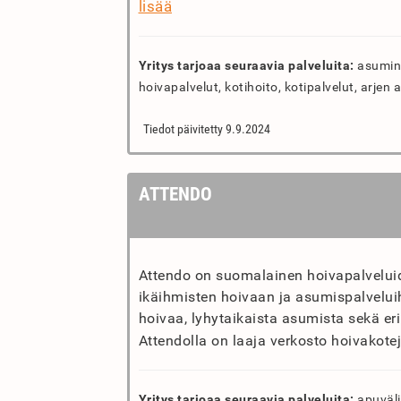
lisää
Yritys tarjoaa seuraavia palveluita:
asumine
hoivapalvelut, kotihoito, kotipalvelut, arjen a
Tiedot päivitetty 9.9.2024
ATTENDO
Attendo on suomalainen hoivapalveluiden
ikäihmisten hoivaan ja asumispalveluih
hoivaa, lyhytaikaista asumista sekä eri
Attendolla on laaja verkosto hoivakoteja
Yritys tarjoaa seuraavia palveluita:
apuväli