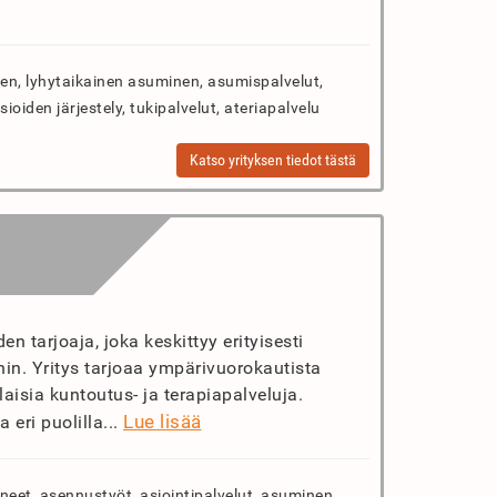
n, lyhytaikainen asuminen, asumispalvelut,
sioiden järjestely, tukipalvelut, ateriapalvelu
Katso yrityksen tiedot tästä
 tarjoaja, joka keskittyy erityisesti
in. Yritys tarjoaa ympärivuorokautista
laisia kuntoutus- ja terapiapalveluja.
Lue lisää
 eri puolilla...
neet, asennustyöt, asiointipalvelut, asuminen,