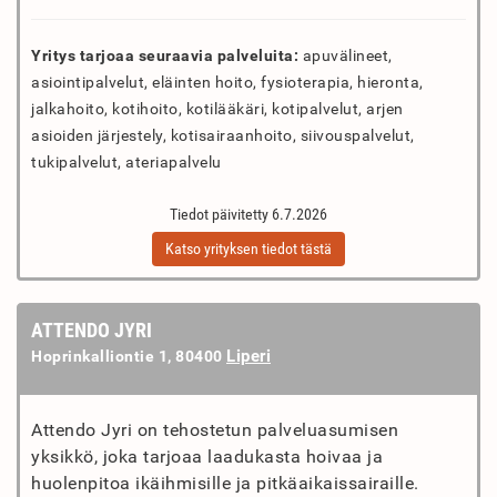
Yritys tarjoaa seuraavia palveluita:
apuvälineet,
asiointipalvelut, eläinten hoito, fysioterapia, hieronta,
jalkahoito, kotihoito, kotilääkäri, kotipalvelut, arjen
asioiden järjestely, kotisairaanhoito, siivouspalvelut,
tukipalvelut, ateriapalvelu
Tiedot päivitetty 6.7.2026
Katso yrityksen tiedot tästä
ATTENDO JYRI
Liperi
Hoprinkalliontie 1, 80400
Attendo Jyri on tehostetun palveluasumisen
yksikkö, joka tarjoaa laadukasta hoivaa ja
huolenpitoa ikäihmisille ja pitkäaikaissairaille.