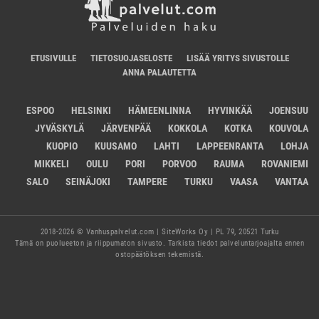
ETUSIVULLE
TIETOSUOJASELOSTE
LISÄÄ YRITYS SIVUSTOLLE
ANNA PALAUTETTA
ESPOO
HELSINKI
HÄMEENLINNA
HYVINKÄÄ
JOENSUU
JYVÄSKYLÄ
JÄRVENPÄÄ
KOKKOLA
KOTKA
KOUVOLA
KUOPIO
KUUSAMO
LAHTI
LAPPEENRANTA
LOHJA
MIKKELI
OULU
PORI
PORVOO
RAUMA
ROVANIEMI
SALO
SEINÄJOKI
TAMPERE
TURKU
VAASA
VANTAA
2018-2026 © Vanhuspalvelut.com | SiteWorks Oy | PL 79, 20521 Turku
Tämä on puolueeton ja riippumaton sivusto. Tarkista tiedot palveluntarjoajalta ennen
ostopäätöksen tekemistä.