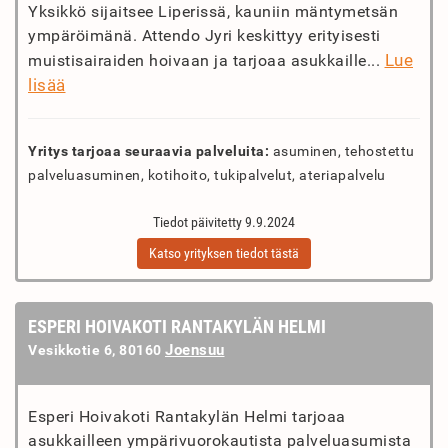
Yksikkö sijaitsee Liperissä, kauniin mäntymetsän
ympäröimänä. Attendo Jyri keskittyy erityisesti
Lue
muistisairaiden hoivaan ja tarjoaa asukkaille...
lisää
Yritys tarjoaa seuraavia palveluita:
asuminen, tehostettu
palveluasuminen, kotihoito, tukipalvelut, ateriapalvelu
Tiedot päivitetty 9.9.2024
Katso yrityksen tiedot tästä
ESPERI HOIVAKOTI RANTAKYLÄN HELMI
Joensuu
Vesikkotie 6, 80160
Esperi Hoivakoti Rantakylän Helmi tarjoaa
asukkailleen ympärivuorokautista palveluasumista