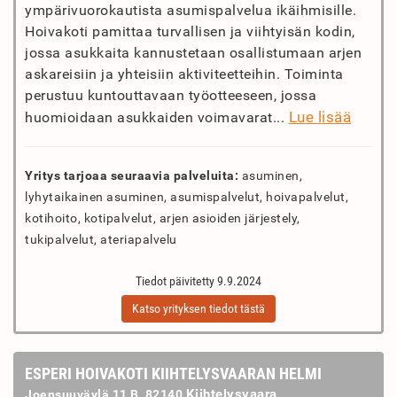
ympärivuorokautista asumispalvelua ikäihmisille.
Hoivakoti pamittaa turvallisen ja viihtyisän kodin,
jossa asukkaita kannustetaan osallistumaan arjen
askareisiin ja yhteisiin aktiviteetteihin. Toiminta
perustuu kuntouttavaan työotteeseen, jossa
Lue lisää
huomioidaan asukkaiden voimavarat...
Yritys tarjoaa seuraavia palveluita:
asuminen,
lyhytaikainen asuminen, asumispalvelut, hoivapalvelut,
kotihoito, kotipalvelut, arjen asioiden järjestely,
tukipalvelut, ateriapalvelu
Tiedot päivitetty 9.9.2024
Katso yrityksen tiedot tästä
ESPERI HOIVAKOTI KIIHTELYSVAARAN HELMI
Kiihtelysvaara
Joensuuväylä 11 B, 82140