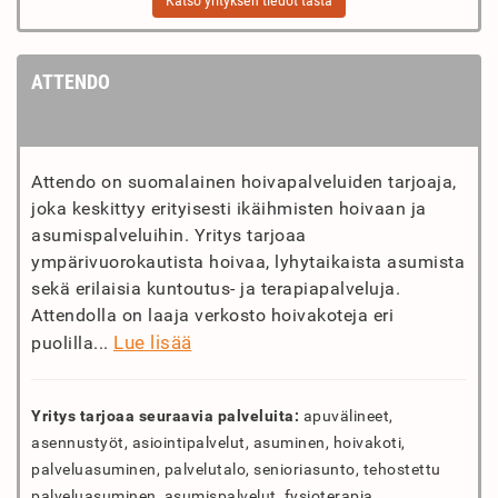
Katso yrityksen tiedot tästä
ATTENDO
Attendo on suomalainen hoivapalveluiden tarjoaja,
joka keskittyy erityisesti ikäihmisten hoivaan ja
asumispalveluihin. Yritys tarjoaa
ympärivuorokautista hoivaa, lyhytaikaista asumista
sekä erilaisia kuntoutus- ja terapiapalveluja.
Attendolla on laaja verkosto hoivakoteja eri
Lue lisää
puolilla...
Yritys tarjoaa seuraavia palveluita:
apuvälineet,
asennustyöt, asiointipalvelut, asuminen, hoivakoti,
palveluasuminen, palvelutalo, senioriasunto, tehostettu
palveluasuminen, asumispalvelut, fysioterapia,