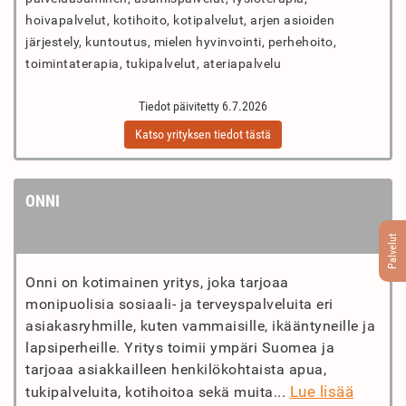
hoivapalvelut, kotihoito, kotipalvelut, arjen asioiden
järjestely, kuntoutus, mielen hyvinvointi, perhehoito,
toimintaterapia, tukipalvelut, ateriapalvelu
Tiedot päivitetty 6.7.2026
Katso yrityksen tiedot tästä
ONNI
Palvelut
Onni on kotimainen yritys, joka tarjoaa
monipuolisia sosiaali- ja terveyspalveluita eri
asiakasryhmille, kuten vammaisille, ikääntyneille ja
lapsiperheille. Yritys toimii ympäri Suomea ja
tarjoaa asiakkailleen henkilökohtaista apua,
Lue lisää
tukipalveluita, kotihoitoa sekä muita...