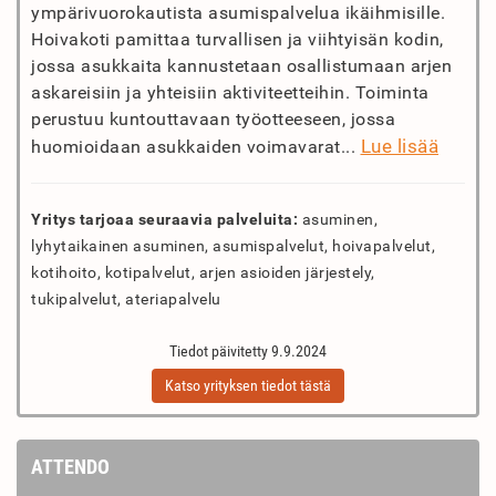
ympärivuorokautista asumispalvelua ikäihmisille.
Hoivakoti pamittaa turvallisen ja viihtyisän kodin,
jossa asukkaita kannustetaan osallistumaan arjen
askareisiin ja yhteisiin aktiviteetteihin. Toiminta
perustuu kuntouttavaan työotteeseen, jossa
Lue lisää
huomioidaan asukkaiden voimavarat...
Yritys tarjoaa seuraavia palveluita:
asuminen,
lyhytaikainen asuminen, asumispalvelut, hoivapalvelut,
kotihoito, kotipalvelut, arjen asioiden järjestely,
tukipalvelut, ateriapalvelu
Tiedot päivitetty 9.9.2024
Katso yrityksen tiedot tästä
ATTENDO