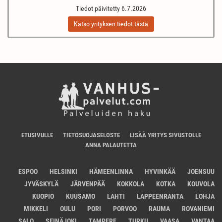
Tiedot päivitetty 6.7.2026
Katso yrityksen tiedot tästä
ETUSIVULLE
TIETOSUOJASELOSTE
LISÄÄ YRITYS SIVUSTOLLE
ANNA PALAUTETTA
ESPOO
HELSINKI
HÄMEENLINNA
HYVINKÄÄ
JOENSUU
JYVÄSKYLÄ
JÄRVENPÄÄ
KOKKOLA
KOTKA
KOUVOLA
KUOPIO
KUUSAMO
LAHTI
LAPPEENRANTA
LOHJA
MIKKELI
OULU
PORI
PORVOO
RAUMA
ROVANIEMI
SALO
SEINÄJOKI
TAMPERE
TURKU
VAASA
VANTAA