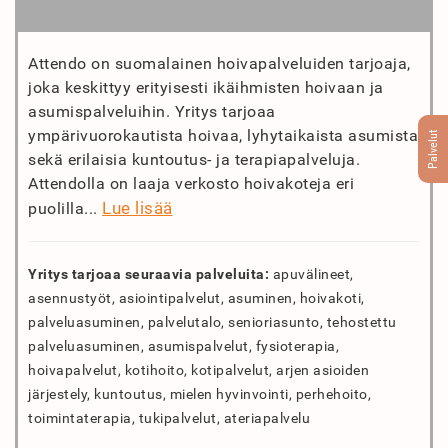
Attendo on suomalainen hoivapalveluiden tarjoaja,
joka keskittyy erityisesti ikäihmisten hoivaan ja
asumispalveluihin. Yritys tarjoaa
ympärivuorokautista hoivaa, lyhytaikaista asumista
Palvelut
sekä erilaisia kuntoutus- ja terapiapalveluja.
Attendolla on laaja verkosto hoivakoteja eri
Lue lisää
puolilla...
Yritys tarjoaa seuraavia palveluita:
apuvälineet,
asennustyöt, asiointipalvelut, asuminen, hoivakoti,
palveluasuminen, palvelutalo, senioriasunto, tehostettu
palveluasuminen, asumispalvelut, fysioterapia,
hoivapalvelut, kotihoito, kotipalvelut, arjen asioiden
järjestely, kuntoutus, mielen hyvinvointi, perhehoito,
toimintaterapia, tukipalvelut, ateriapalvelu