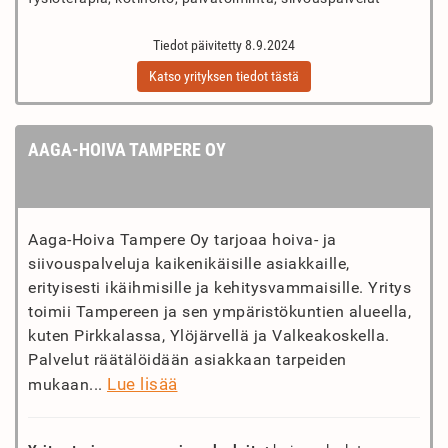
Tiedot päivitetty 8.9.2024
Katso yrityksen tiedot tästä
AAGA-HOIVA TAMPERE OY
Aaga-Hoiva Tampere Oy tarjoaa hoiva- ja
siivouspalveluja kaikenikäisille asiakkaille,
erityisesti ikäihmisille ja kehitysvammaisille. Yritys
toimii Tampereen ja sen ympäristökuntien alueella,
kuten Pirkkalassa, Ylöjärvellä ja Valkeakoskella.
Palvelut räätälöidään asiakkaan tarpeiden
Lue lisää
mukaan...