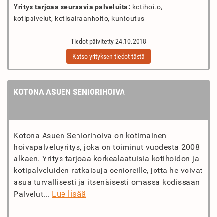
Yritys tarjoaa seuraavia palveluita:
kotihoito,
kotipalvelut, kotisairaanhoito, kuntoutus
Tiedot päivitetty 24.10.2018
Katso yrityksen tiedot tästä
KOTONA ASUEN SENIORIHOIVA
Kotona Asuen Seniorihoiva on kotimainen
hoivapalveluyritys, joka on toiminut vuodesta 2008
alkaen. Yritys tarjoaa korkealaatuisia kotihoidon ja
kotipalveluiden ratkaisuja senioreille, jotta he voivat
asua turvallisesti ja itsenäisesti omassa kodissaan.
Lue lisää
Palvelut...