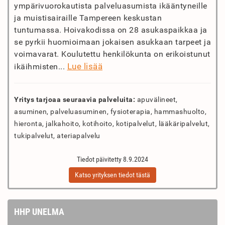
ympärivuorokautista palveluasumista ikääntyneille
ja muistisairaille Tampereen keskustan
tuntumassa. Hoivakodissa on 28 asukaspaikkaa ja
se pyrkii huomioimaan jokaisen asukkaan tarpeet ja
voimavarat. Koulutettu henkilökunta on erikoistunut
Lue lisää
ikäihmisten...
Yritys tarjoaa seuraavia palveluita:
apuvälineet,
asuminen, palveluasuminen, fysioterapia, hammashuolto,
hieronta, jalkahoito, kotihoito, kotipalvelut, lääkäripalvelut,
tukipalvelut, ateriapalvelu
Tiedot päivitetty 8.9.2024
Katso yrityksen tiedot tästä
HHP UNELMA