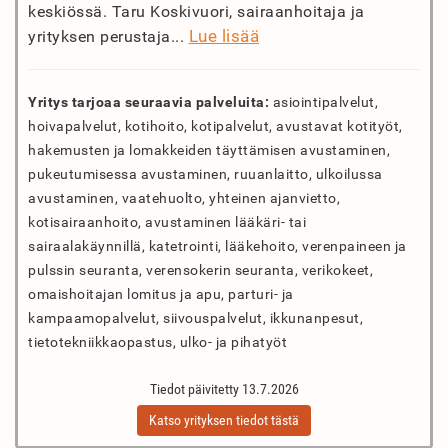
keskiössä. Taru Koskivuori, sairaanhoitaja ja
Lue lisää
yrityksen perustaja...
Yritys tarjoaa seuraavia palveluita:
asiointipalvelut,
hoivapalvelut, kotihoito, kotipalvelut, avustavat kotityöt,
hakemusten ja lomakkeiden täyttämisen avustaminen,
pukeutumisessa avustaminen, ruuanlaitto, ulkoilussa
avustaminen, vaatehuolto, yhteinen ajanvietto,
kotisairaanhoito, avustaminen lääkäri- tai
sairaalakäynnillä, katetrointi, lääkehoito, verenpaineen ja
pulssin seuranta, verensokerin seuranta, verikokeet,
omaishoitajan lomitus ja apu, parturi- ja
kampaamopalvelut, siivouspalvelut, ikkunanpesut,
tietotekniikkaopastus, ulko- ja pihatyöt
Tiedot päivitetty 13.7.2026
Katso yrityksen tiedot tästä