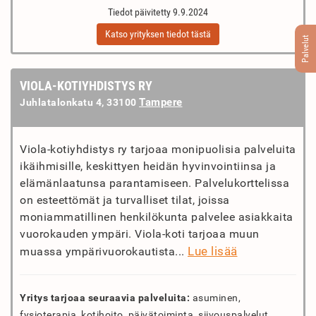
Tiedot päivitetty 9.9.2024
Katso yrityksen tiedot tästä
Palvelut
VIOLA-KOTIYHDISTYS RY
Tampere
Juhlatalonkatu 4, 33100
Viola-kotiyhdistys ry tarjoaa monipuolisia palveluita
ikäihmisille, keskittyen heidän hyvinvointiinsa ja
elämänlaatunsa parantamiseen. Palvelukorttelissa
on esteettömät ja turvalliset tilat, joissa
moniammatillinen henkilökunta palvelee asiakkaita
vuorokauden ympäri. Viola-koti tarjoaa muun
Lue lisää
muassa ympärivuorokautista...
Yritys tarjoaa seuraavia palveluita:
asuminen,
fysioterapia, kotihoito, päivätoiminta, siivouspalvelut