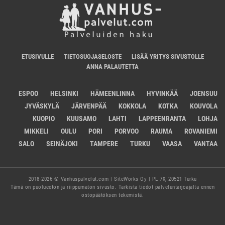
ETUSIVULLE
TIETOSUOJASELOSTE
LISÄÄ YRITYS SIVUSTOLLE
ANNA PALAUTETTA
ESPOO
HELSINKI
HÄMEENLINNA
HYVINKÄÄ
JOENSUU
JYVÄSKYLÄ
JÄRVENPÄÄ
KOKKOLA
KOTKA
KOUVOLA
KUOPIO
KUUSAMO
LAHTI
LAPPEENRANTA
LOHJA
MIKKELI
OULU
PORI
PORVOO
RAUMA
ROVANIEMI
SALO
SEINÄJOKI
TAMPERE
TURKU
VAASA
VANTAA
2018-2026 © Vanhuspalvelut.com | SiteWorks Oy | PL 79, 20521 Turku
Tämä on puolueeton ja riippumaton sivusto. Tarkista tiedot palveluntarjoajalta ennen
ostopäätöksen tekemistä.