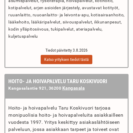
asumispalvelut, fysioterapia, hoivapalvelut, kotihoito,
kotipalvelut, arjen asioiden järjestely, avustavat kotityöt,
ruuanlaitto, ruuoanlaitto- ja leivonta-apu, kotisairaanhoito,
lääkehoito, lääkäripalvelut, siivouspalvelut, ikkunanpesut,
kodin ylläpitosiivous, tukipalvelut, ateriapalvelu,
kuljetuspalvelu
Tiedot päivitetty 3.8.2026
Katso yrityksen tiedot tästä
HOITO- JA HOIVAPALVELU TARU KOSKIVUORI
Kangasala
Kangasalantie 921, 36200
Hoito- ja hoivapalvelu Taru Koskivuori tarjoaa
monipuolisia hoito- ja hoivapalveluita asiakkailleen
vuodesta 1997. Yritys keskittyy asiakaslähtöiseen
palveluun, jossa asiakkaan tarpeet ja toiveet ovat