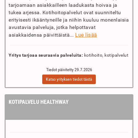
tarjoamaan asiakkailleen laadukasta hoivaa ja
tukea arjessa. Kotihoitopalvelut ovat suunniteltu
erityisesti ikääntyneille ja niihin kuuluu monenlaisia
avustavia palveluja, jotka helpottavat
Lue lisää
asiakkaidensa päivittäistä...
Yritys tarjoaa seuraavia palveluita:
kotihoito, kotipalvelut
Tiedot päivitetty 29.7.2026
Katso yrityksen tiedot tästä
KOTIPALVELU HEALTHWAY