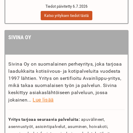
Tiedot päivitetty 6.7.2026
Katso yrityksen tiedot tästä
SIVINA OY
Sivina Oy on suomalainen perheyritys, joka tarjoaa
laadukkaita kotisiivous- ja kotipalveluita vuodesta
1997 lähtien. Yritys on sertifioitu Avainlippu-yritys,
mikä takaa suomalaisen työn ja palvelun. Sivina
keskittyy asiakaslähtöiseen palveluun, jossa
Lue lisää
jokainen...
Yritys tarjoaa seuraavia palveluita:
apuvälineet,
asennustyöt, asiointipalvelut, asuminen, hoivakoti,