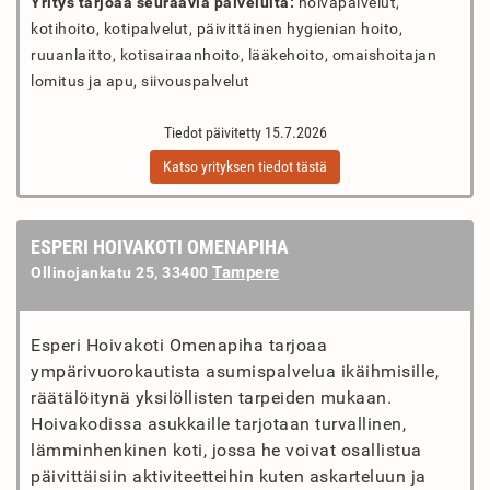
Yritys tarjoaa seuraavia palveluita:
hoivapalvelut,
kotihoito, kotipalvelut, päivittäinen hygienian hoito,
ruuanlaitto, kotisairaanhoito, lääkehoito, omaishoitajan
lomitus ja apu, siivouspalvelut
Tiedot päivitetty 15.7.2026
Katso yrityksen tiedot tästä
ESPERI HOIVAKOTI OMENAPIHA
Tampere
Ollinojankatu 25, 33400
Esperi Hoivakoti Omenapiha tarjoaa
ympärivuorokautista asumispalvelua ikäihmisille,
räätälöitynä yksilöllisten tarpeiden mukaan.
Hoivakodissa asukkaille tarjotaan turvallinen,
lämminhenkinen koti, jossa he voivat osallistua
päivittäisiin aktiviteetteihin kuten askarteluun ja