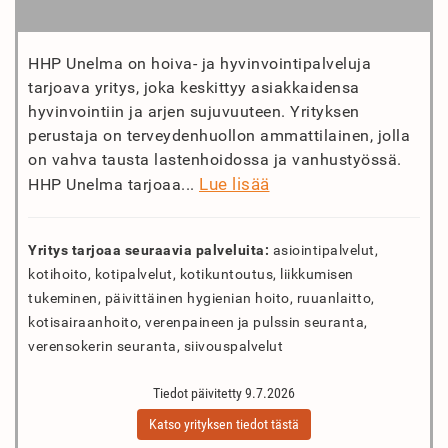
HHP Unelma on hoiva- ja hyvinvointipalveluja
tarjoava yritys, joka keskittyy asiakkaidensa
hyvinvointiin ja arjen sujuvuuteen. Yrityksen
perustaja on terveydenhuollon ammattilainen, jolla
on vahva tausta lastenhoidossa ja vanhustyössä.
Lue lisää
HHP Unelma tarjoaa...
Yritys tarjoaa seuraavia palveluita:
asiointipalvelut,
kotihoito, kotipalvelut, kotikuntoutus, liikkumisen
tukeminen, päivittäinen hygienian hoito, ruuanlaitto,
kotisairaanhoito, verenpaineen ja pulssin seuranta,
verensokerin seuranta, siivouspalvelut
Tiedot päivitetty 9.7.2026
Katso yrityksen tiedot tästä