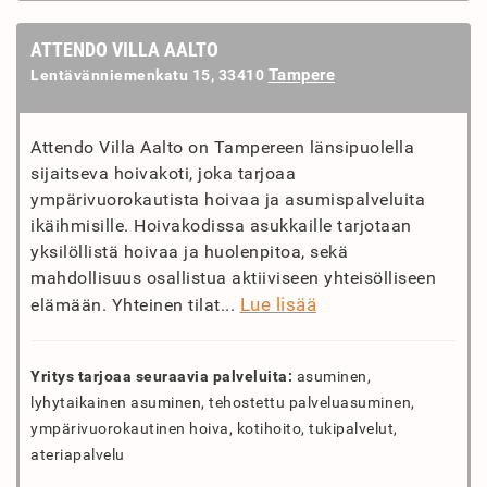
ATTENDO VILLA AALTO
Tampere
Lentävänniemenkatu 15, 33410
Attendo Villa Aalto on Tampereen länsipuolella
sijaitseva hoivakoti, joka tarjoaa
ympärivuorokautista hoivaa ja asumispalveluita
ikäihmisille. Hoivakodissa asukkaille tarjotaan
yksilöllistä hoivaa ja huolenpitoa, sekä
mahdollisuus osallistua aktiiviseen yhteisölliseen
Lue lisää
elämään. Yhteinen tilat...
Yritys tarjoaa seuraavia palveluita:
asuminen,
lyhytaikainen asuminen, tehostettu palveluasuminen,
ympärivuorokautinen hoiva, kotihoito, tukipalvelut,
ateriapalvelu