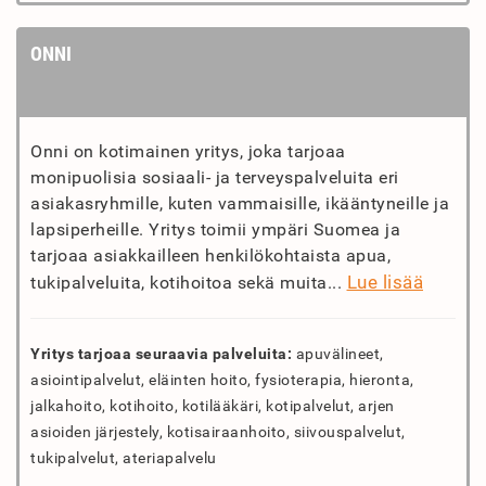
ONNI
Onni on kotimainen yritys, joka tarjoaa
monipuolisia sosiaali- ja terveyspalveluita eri
asiakasryhmille, kuten vammaisille, ikääntyneille ja
lapsiperheille. Yritys toimii ympäri Suomea ja
tarjoaa asiakkailleen henkilökohtaista apua,
Lue lisää
tukipalveluita, kotihoitoa sekä muita...
Yritys tarjoaa seuraavia palveluita:
apuvälineet,
asiointipalvelut, eläinten hoito, fysioterapia, hieronta,
jalkahoito, kotihoito, kotilääkäri, kotipalvelut, arjen
asioiden järjestely, kotisairaanhoito, siivouspalvelut,
tukipalvelut, ateriapalvelu