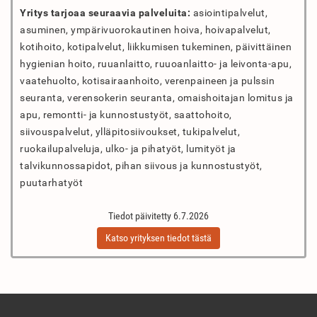
Yritys tarjoaa seuraavia palveluita:
asiointipalvelut,
asuminen, ympärivuorokautinen hoiva, hoivapalvelut,
kotihoito, kotipalvelut, liikkumisen tukeminen, päivittäinen
hygienian hoito, ruuanlaitto, ruuoanlaitto- ja leivonta-apu,
vaatehuolto, kotisairaanhoito, verenpaineen ja pulssin
seuranta, verensokerin seuranta, omaishoitajan lomitus ja
apu, remontti- ja kunnostustyöt, saattohoito,
siivouspalvelut, ylläpitosiivoukset, tukipalvelut,
ruokailupalveluja, ulko- ja pihatyöt, lumityöt ja
talvikunnossapidot, pihan siivous ja kunnostustyöt,
puutarhatyöt
Tiedot päivitetty 6.7.2026
Katso yrityksen tiedot tästä