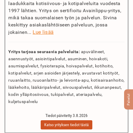
laadukkaita kotisiivous- ja kotipalveluita vuodesta
1997 lähtien. Yritys on sertifioitu Avainlippu-yritys,
mikä takaa suomalaisen työn ja palvelun. Sivina
keskittyy asiakaslähtöiseen palveluun, jossa
Lue lisää
jokainen...
Yritys tarjoaa seuraavia palveluita:
apuvälineet,
asennustyöt, asiointipalvelut, asuminen, hoivakoti,
asumispalvelut, fysioterapia, hoivapalvelut, kotihoito,
kotipalvelut, arjen asioiden järjestely, avustavat kotityöt,
ruuanlaitto, ruuoanlaitto- ja leivonta-apu, kotisairaanhoito,
lääkehoito, lääkäripalvelut, siivouspalvelut, ikkunanpesut,
kodin ylläpitosiivous, tukipalvelut, ateriapalvelu,
Palvelut
kuljetuspalvelu
Tiedot päivitetty 3.8.2026
Katso yrityksen tiedot tästä