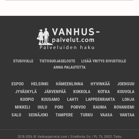
ETUSIVULLE
TIETOSUOJASELOSTE
LISÄÄ YRITYS SIVUSTOLLE
ANNA PALAUTETTA
ESPOO
HELSINKI
HÄMEENLINNA
HYVINKÄÄ
JOENSUU
JYVÄSKYLÄ
JÄRVENPÄÄ
KOKKOLA
KOTKA
KOUVOLA
KUOPIO
KUUSAMO
LAHTI
LAPPEENRANTA
LOHJA
MIKKELI
OULU
PORI
PORVOO
RAUMA
ROVANIEMI
SALO
SEINÄJOKI
TAMPERE
TURKU
VAASA
VANTAA
2018-2026 © Vanhuspalvelut.com | SiteWorks Oy | PL 79, 20521 Turku