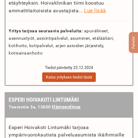
etäyhteyksin. Hoivaklinikan tiimi koostuu
Lue lisää
ammattitaitoisista avustajista...
Yritys tarjoaa seuraavia palveluita:
apuvälineet,
asennustyöt, asiointipalvelut, asuminen, etälääkäri,
Palvelut
kotihoito, kotipalvelut, arjen asioiden järjestely,
kotisairaanhoito
Tiedot päivitetty 23.12.2024
Katso yrityksen tiedot tästä
ESPERI HOIVAKOTI LINTUMÄKI
Hämeenlinna
Teerentie 3a, 13600
Esperi Hoivakoti Lintumäki tarjoaa
ympärivuorokautista palveluasumista ikäihmisille