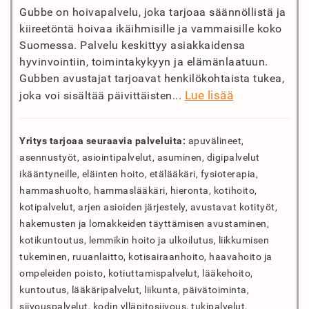
Gubbe on hoivapalvelu, joka tarjoaa säännöllistä ja
kiireetöntä hoivaa ikäihmisille ja vammaisille koko
Suomessa. Palvelu keskittyy asiakkaidensa
hyvinvointiin, toimintakykyyn ja elämänlaatuun.
Gubben avustajat tarjoavat henkilökohtaista tukea,
Lue lisää
joka voi sisältää päivittäisten...
Yritys tarjoaa seuraavia palveluita:
apuvälineet,
asennustyöt, asiointipalvelut, asuminen, digipalvelut
ikääntyneille, eläinten hoito, etälääkäri, fysioterapia,
hammashuolto, hammaslääkäri, hieronta, kotihoito,
kotipalvelut, arjen asioiden järjestely, avustavat kotityöt,
hakemusten ja lomakkeiden täyttämisen avustaminen,
kotikuntoutus, lemmikin hoito ja ulkoilutus, liikkumisen
tukeminen, ruuanlaitto, kotisairaanhoito, haavahoito ja
ompeleiden poisto, kotiuttamispalvelut, lääkehoito,
kuntoutus, lääkäripalvelut, liikunta, päivätoiminta,
siivouspalvelut, kodin ylläpitosiivous, tukipalvelut,