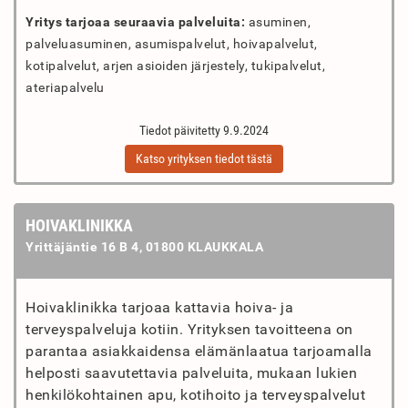
Yritys tarjoaa seuraavia palveluita:
asuminen,
palveluasuminen, asumispalvelut, hoivapalvelut,
kotipalvelut, arjen asioiden järjestely, tukipalvelut,
ateriapalvelu
Tiedot päivitetty 9.9.2024
Katso yrityksen tiedot tästä
HOIVAKLINIKKA
Yrittäjäntie 16 B 4, 01800 KLAUKKALA
Hoivaklinikka tarjoaa kattavia hoiva- ja
terveyspalveluja kotiin. Yrityksen tavoitteena on
parantaa asiakkaidensa elämänlaatua tarjoamalla
helposti saavutettavia palveluita, mukaan lukien
henkilökohtainen apu, kotihoito ja terveyspalvelut