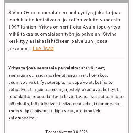
Sivina Oy on suomalainen perheyritys, joka tarjoaa
laadukkaita kotisiivous- ja kotipalveluita vuodesta
1997 lähtien. Yritys on sertifioitu Avainlippu-yritys,
mikä takaa suomalaisen työn ja palvelun. Sivina
keskittyy asiakaslähtöiseen palveluun, jossa
Lue lisää
jokainen...
Yritys tarjoaa seuraavia palveluita:
apuvälineet,
asennustyöt, asiointipalvelut, asuminen, hoivakoti,
asumispalvelut, fysioterapia, hoivapalvelut, kotihoito,
kotipalvelut, arjen asioiden järjestely, avustavat kotityöt,
ruuanlaitto, ruuoanlaitto- ja leivonta-apu, kotisairaanhoito,
lääkehoito, lääkäripalvelut, siivouspalvelut, ikkunanpesut,
kodin ylläpitosiivous, tukipalvelut, ateriapalvelu,
kuljetuspalvelu
Tiedot päivitetty 3.8.2026