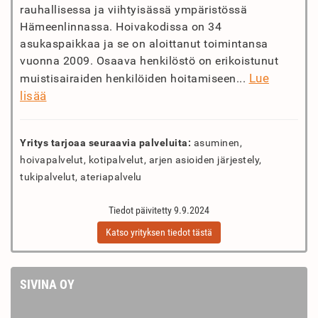
rauhallisessa ja viihtyisässä ympäristössä
Hämeenlinnassa. Hoivakodissa on 34
asukaspaikkaa ja se on aloittanut toimintansa
vuonna 2009. Osaava henkilöstö on erikoistunut
Lue
muistisairaiden henkilöiden hoitamiseen...
lisää
Yritys tarjoaa seuraavia palveluita:
asuminen,
hoivapalvelut, kotipalvelut, arjen asioiden järjestely,
tukipalvelut, ateriapalvelu
Tiedot päivitetty 9.9.2024
Katso yrityksen tiedot tästä
SIVINA OY