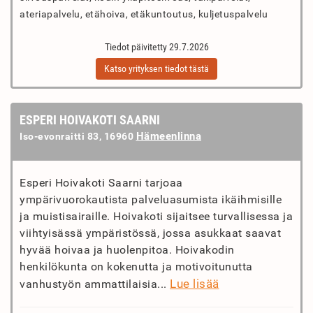
ateriapalvelu, etähoiva, etäkuntoutus, kuljetuspalvelu
Tiedot päivitetty 29.7.2026
Katso yrityksen tiedot tästä
ESPERI HOIVAKOTI SAARNI
Hämeenlinna
Iso-evonraitti 83, 16960
Esperi Hoivakoti Saarni tarjoaa
ympärivuorokautista palveluasumista ikäihmisille
ja muistisairaille. Hoivakoti sijaitsee turvallisessa ja
viihtyisässä ympäristössä, jossa asukkaat saavat
hyvää hoivaa ja huolenpitoa. Hoivakodin
henkilökunta on kokenutta ja motivoitunutta
Lue lisää
vanhustyön ammattilaisia...