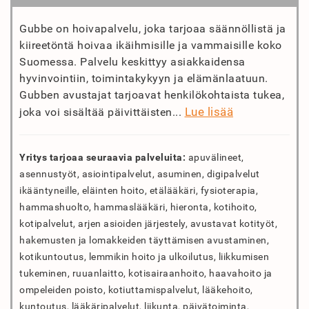
Gubbe on hoivapalvelu, joka tarjoaa säännöllistä ja
kiireetöntä hoivaa ikäihmisille ja vammaisille koko
Suomessa. Palvelu keskittyy asiakkaidensa
hyvinvointiin, toimintakykyyn ja elämänlaatuun.
Gubben avustajat tarjoavat henkilökohtaista tukea,
Lue lisää
joka voi sisältää päivittäisten...
Yritys tarjoaa seuraavia palveluita:
apuvälineet,
asennustyöt, asiointipalvelut, asuminen, digipalvelut
ikääntyneille, eläinten hoito, etälääkäri, fysioterapia,
hammashuolto, hammaslääkäri, hieronta, kotihoito,
kotipalvelut, arjen asioiden järjestely, avustavat kotityöt,
hakemusten ja lomakkeiden täyttämisen avustaminen,
kotikuntoutus, lemmikin hoito ja ulkoilutus, liikkumisen
tukeminen, ruuanlaitto, kotisairaanhoito, haavahoito ja
ompeleiden poisto, kotiuttamispalvelut, lääkehoito,
kuntoutus, lääkäripalvelut, liikunta, päivätoiminta,