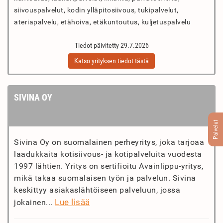
siivouspalvelut, kodin ylläpitosiivous, tukipalvelut,
ateriapalvelu, etähoiva, etäkuntoutus, kuljetuspalvelu
Tiedot päivitetty 29.7.2026
Katso yrityksen tiedot tästä
SIVINA OY
Palvelut
Sivina Oy on suomalainen perheyritys, joka tarjoaa
laadukkaita kotisiivous- ja kotipalveluita vuodesta
1997 lähtien. Yritys on sertifioitu Avainlippu-yritys,
mikä takaa suomalaisen työn ja palvelun. Sivina
keskittyy asiakaslähtöiseen palveluun, jossa
Lue lisää
jokainen...