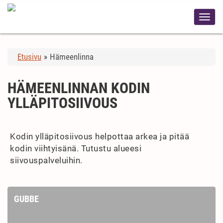
Etusivu
»
Hämeenlinna
HÄMEENLINNAN KODIN
YLLÄPITOSIIVOUS
Kodin ylläpitosiivous helpottaa arkea ja pitää
kodin viihtyisänä. Tutustu alueesi
siivouspalveluihin.
GUBBE