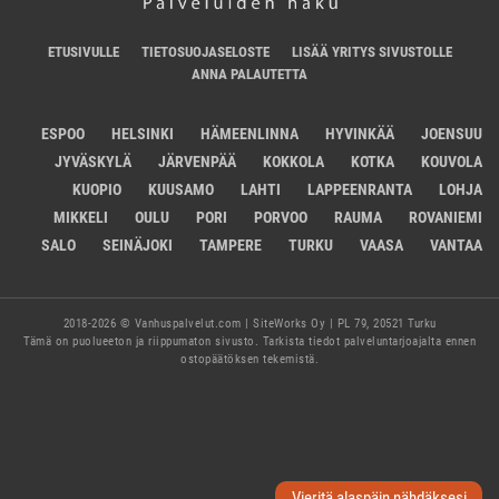
ETUSIVULLE
TIETOSUOJASELOSTE
LISÄÄ YRITYS SIVUSTOLLE
ANNA PALAUTETTA
ESPOO
HELSINKI
HÄMEENLINNA
HYVINKÄÄ
JOENSUU
JYVÄSKYLÄ
JÄRVENPÄÄ
KOKKOLA
KOTKA
KOUVOLA
KUOPIO
KUUSAMO
LAHTI
LAPPEENRANTA
LOHJA
MIKKELI
OULU
PORI
PORVOO
RAUMA
ROVANIEMI
SALO
SEINÄJOKI
TAMPERE
TURKU
VAASA
VANTAA
2018-2026 © Vanhuspalvelut.com | SiteWorks Oy | PL 79, 20521 Turku
Tämä on puolueeton ja riippumaton sivusto. Tarkista tiedot palveluntarjoajalta ennen
ostopäätöksen tekemistä.
Vieritä alaspäin nähdäksesi