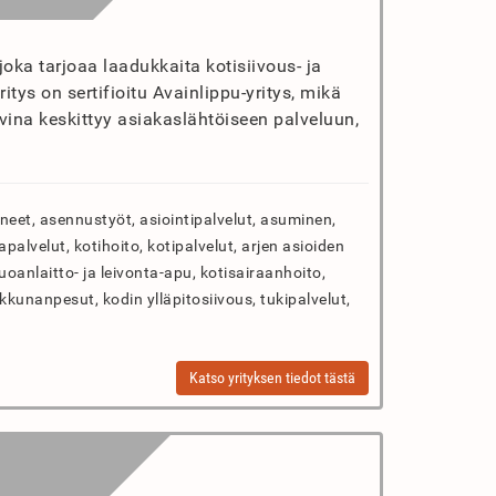
oka tarjoaa laadukkaita kotisiivous- ja
itys on sertifioitu Avainlippu-yritys, mikä
vina keskittyy asiakaslähtöiseen palveluun,
neet, asennustyöt, asiointipalvelut, asuminen,
palvelut, kotihoito, kotipalvelut, arjen asioiden
uuoanlaitto- ja leivonta-apu, kotisairaanhoito,
ikkunanpesut, kodin ylläpitosiivous, tukipalvelut,
Katso yrityksen tiedot tästä