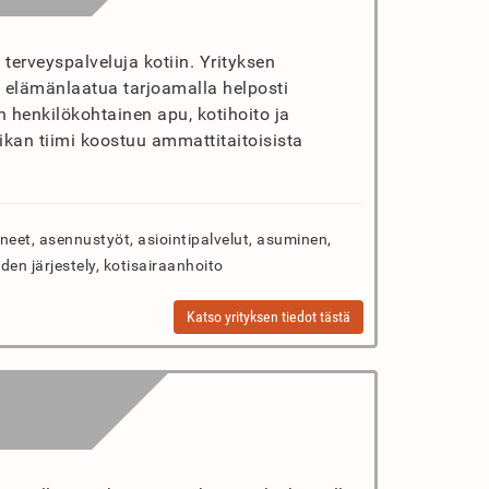
 terveyspalveluja kotiin. Yrityksen
 elämänlaatua tarjoamalla helposti
n henkilökohtainen apu, kotihoito ja
ikan tiimi koostuu ammattitaitoisista
neet, asennustyöt, asiointipalvelut, asuminen,
iden järjestely, kotisairaanhoito
Katso yrityksen tiedot tästä