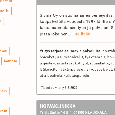
palvelut
yneille
Sivina Oy on suomalainen perheyritys, j
i
kotipalveluita vuodesta 1997 lähtien. Yr
takaa suomalaisen työn ja palvelun. Si
Lue lisää
jossa jokainen...
akoti
Yritys tarjoaa seuraavia palveluita:
apuväli
hoivakoti, asumispalvelut, fysioterapia, hoiva
Kotihoito
järjestely, avustavat kotityöt, ruuanlaitto, r
lääkehoito, lääkäripalvelut, siivouspalvelut, 
ateriapalvelu, kuljetuspalvelu
Tiedot päivitetty 3.8.2026
lutus
HOIVAKLINIKKA
velut
Yrittäjäntie 16 B 4, 01800 KLAUKKALA