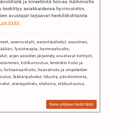
nnöllistä ja kiireetöntä hoivaa ikäihmisille
keskittyy asiakkaidensa hyvinvointiin,
en avustajat tarjoavat henkilökohtaista
Lue lisää
neet, asennustyöt, asiointipalvelut, asuminen,
tälääkäri, fysioterapia, hammashuolto,
lut, arjen asioiden järjestely, avustavat kotityöt,
taminen, kotikuntoutus, lemmikin hoito ja
to, kotisairaanhoito, haavahoito ja ompeleiden
outus, lääkäripalvelut, liikunta, päivätoiminta,
lvelut, ateriapalvelu, etähoiva, etäkuntoutus,
Katso yrityksen tiedot tästä