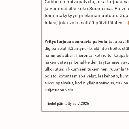
Gubbe on hoivapalvelu, joka tarjoaa sää
ja vammaisille koko Suomessa. Palvelu 
toimintakykyyn ja elämänlaatuun. Gubb
tukea, joka voi sisältää päivittäisten...
Yritys tarjoaa seuraavia palveluita:
apuväli
digipalvelut ikääntyneille, eläinten hoito, e
hammaslääkäri, hieronta, kotihoito, kotipalve
hakemusten ja lomakkeiden täyttämisen avus
ulkoilutus, liikkumisen tukeminen, ruuanlait
poisto, kotiuttamispalvelut, lääkehoito, kunt
siivouspalvelut, kodin ylläpitosiivous, tukipa
kuljetuspalvelu
Tiedot päivitetty 29.7.2026