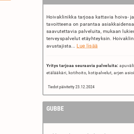
Hoivaklinikka tarjoaa kattavia hoiva- ja
tavoitteena on parantaa asiakkaidensa
saavutettavia palveluita, mukaan lukie
terveyspalvelut etäyhteyksin. Hoivaklin
Lue lisää
avustajista...
Yritys tarjoaa seuraavia palveluita:
apuväli
etälääkäri, kotihoito, kotipalvelut, arjen asio
Tiedot päivitetty 23.12.2024
GUBBE