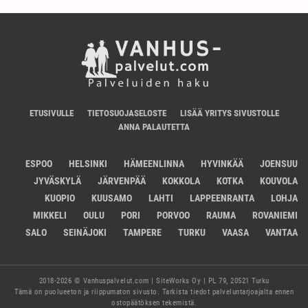
ETUSIVULLE
TIETOSUOJASELOSTE
LISÄÄ YRITYS SIVUSTOLLE
ANNA PALAUTETTA
ESPOO
HELSINKI
HÄMEENLINNA
HYVINKÄÄ
JOENSUU
JYVÄSKYLÄ
JÄRVENPÄÄ
KOKKOLA
KOTKA
KOUVOLA
KUOPIO
KUUSAMO
LAHTI
LAPPEENRANTA
LOHJA
MIKKELI
OULU
PORI
PORVOO
RAUMA
ROVANIEMI
SALO
SEINÄJOKI
TAMPERE
TURKU
VAASA
VANTAA
2018-2026 © Vanhuspalvelut.com | SiteWorks Oy | PL 79, 20521 Turku
Tämä on puolueeton ja riippumaton sivusto. Tarkista tiedot palveluntarjoajalta ennen
ostopäätöksen tekemistä.