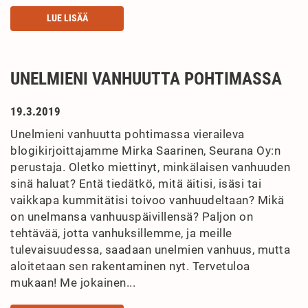
LUE LISÄÄ
UNELMIENI VANHUUTTA POHTIMASSA
19.3.2019
Unelmieni vanhuutta pohtimassa vieraileva
blogikirjoittajamme Mirka Saarinen, Seurana Oy:n
perustaja. Oletko miettinyt, minkälaisen vanhuuden
sinä haluat? Entä tiedätkö, mitä äitisi, isäsi tai
vaikkapa kummitätisi toivoo vanhuudeltaan? Mikä
on unelmansa vanhuuspäivillensä? Paljon on
tehtävää, jotta vanhuksillemme, ja meille
tulevaisuudessa, saadaan unelmien vanhuus, mutta
aloitetaan sen rakentaminen nyt. Tervetuloa
mukaan! Me jokainen...