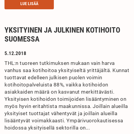
LUE LISÄÄ
YKSITYINEN JA JULKINEN KOTIHOITO
SUOMESSA
5.12.2018
THL:n tuoreen tutkimuksen mukaan vain harva
vanhus saa kotihoitoa yksityiseltä yrittäjältä. Kunnat
tuottavat edelleen julkisen puolen voimin
kotihoitopalveluista 88%, vaikka kotihoidon
asiakkaiden määrä on kasvanut merkittävästi.
Yksityisen kotihoidon toimijoiden lisääntyminen on
myös hyvin eritahtista maakunnissa. Joillain alueilla
yksityiset tuottajat vähentyvät ja joillain alueilla
lisääntyvät voimakkaasti. Ympärivuorokautisessa
hoidossa yksityisellä sektorilla on...