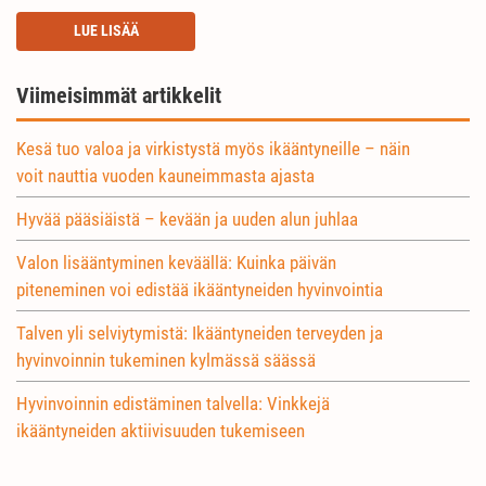
LUE LISÄÄ
Viimeisimmät artikkelit
Kesä tuo valoa ja virkistystä myös ikääntyneille – näin
voit nauttia vuoden kauneimmasta ajasta
Hyvää pääsiäistä – kevään ja uuden alun juhlaa
Valon lisääntyminen keväällä: Kuinka päivän
piteneminen voi edistää ikääntyneiden hyvinvointia
Talven yli selviytymistä: Ikääntyneiden terveyden ja
hyvinvoinnin tukeminen kylmässä säässä
Hyvinvoinnin edistäminen talvella: Vinkkejä
ikääntyneiden aktiivisuuden tukemiseen