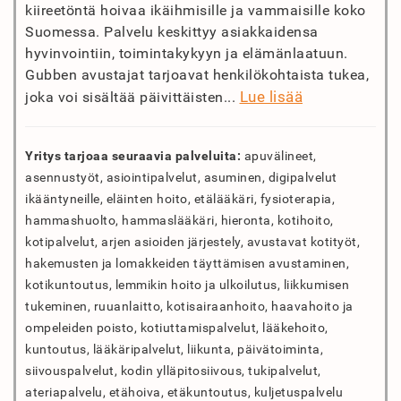
kiireetöntä hoivaa ikäihmisille ja vammaisille koko
Suomessa. Palvelu keskittyy asiakkaidensa
hyvinvointiin, toimintakykyyn ja elämänlaatuun.
Gubben avustajat tarjoavat henkilökohtaista tukea,
Lue lisää
joka voi sisältää päivittäisten...
Yritys tarjoaa seuraavia palveluita:
apuvälineet,
asennustyöt, asiointipalvelut, asuminen, digipalvelut
ikääntyneille, eläinten hoito, etälääkäri, fysioterapia,
hammashuolto, hammaslääkäri, hieronta, kotihoito,
kotipalvelut, arjen asioiden järjestely, avustavat kotityöt,
hakemusten ja lomakkeiden täyttämisen avustaminen,
kotikuntoutus, lemmikin hoito ja ulkoilutus, liikkumisen
tukeminen, ruuanlaitto, kotisairaanhoito, haavahoito ja
ompeleiden poisto, kotiuttamispalvelut, lääkehoito,
kuntoutus, lääkäripalvelut, liikunta, päivätoiminta,
siivouspalvelut, kodin ylläpitosiivous, tukipalvelut,
ateriapalvelu, etähoiva, etäkuntoutus, kuljetuspalvelu