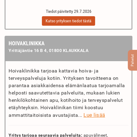
Tiedot päivitetty 29.7.2026
Katso yrityksen tiedot tästä
HOIVAKLINIKKA
Yrittäjäntie 16 B 4, 01800 KLAUKKALA
Palvelut
Hoivaklinikka tarjoaa kattavia hoiva- ja
terveyspalveluja kotiin. Yrityksen tavoitteena on
parantaa asiakkaidensa elämänlaatua tarjoamalla
helposti saavutettavia palveluita, mukaan lukien
henkilökohtainen apu, kotihoito ja terveyspalvelut
etäyhteyksin. Hoivaklinikan tiimi koostuu
Lue lisää
ammattitaitoisista avustajista...
Yritys tarjoaa seuraavia palveluita:
apuvälineet,