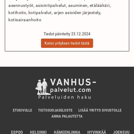
asennustyöt, asiointipalvelut, asuminen, etälääkäri,
kotihoito, kotipalvelut, arjen asioiden järjestely,
kotisairaanhoito
Tiedot päivitetty 23.12.2024
Katso yrityksen tiedot tästä
ETUSIVULLE
TIETOSUOJASELOSTE
LISÄÄ YRITYS SIVUSTOLLE
ANNA PALAUTETTA
ESPOO
HELSINKI
HÄMEENLINNA
HYVINKÄÄ
JOENSUU