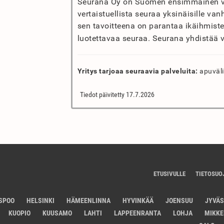
Seurana Oy on Suomen ensimmäinen va
vertaistuellista seuraa yksinäisille vanh
sen tavoitteena on parantaa ikäihmiste
luotettavaa seuraa. Seurana yhdistää 
Yritys tarjoaa seuraavia palveluita:
apuväli
Tiedot päivitetty 17.7.2026
ETUSIVULLE
TIETOSUO
SPOO
HELSINKI
HÄMEENLINNA
HYVINKÄÄ
JOENSUU
JYVÄ
KUOPIO
KUUSAMO
LAHTI
LAPPEENRANTA
LOHJA
MIKKE