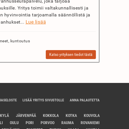
nhusseurapalvelu, joka tarjoaa
uksille. Yritys toimii valtakunnallisesti ja
n hyvinvointia tarjoamalla säännöllistä ja
Lue lisää
vanhukset...
neet, kuntoutus
Katso yrityksen tiedot tästä
JASELOSTE
LISÄÄ YRITYS SIVUSTOLLE
ANNA PALAUTETTA
SKYLÄ
JÄRVENPÄÄ
KOKKOLA
KOTKA
KOUVOLA
LI
OULU
PORI
PORVOO
RAUMA
ROVANIEMI