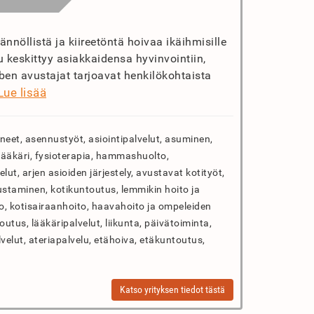
nnöllistä ja kiireetöntä hoivaa ikäihmisille
keskittyy asiakkaidensa hyvinvointiin,
en avustajat tarjoavat henkilökohtaista
Lue lisää
neet, asennustyöt, asiointipalvelut, asuminen,
tälääkäri, fysioterapia, hammashuolto,
lut, arjen asioiden järjestely, avustavat kotityöt,
taminen, kotikuntoutus, lemmikin hoito ja
to, kotisairaanhoito, haavahoito ja ompeleiden
outus, lääkäripalvelut, liikunta, päivätoiminta,
lvelut, ateriapalvelu, etähoiva, etäkuntoutus,
Katso yrityksen tiedot tästä