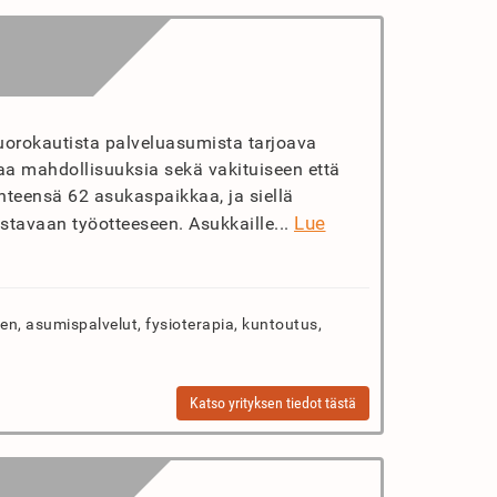
uorokautista palveluasumista tarjoava
oaa mahdollisuuksia sekä vakituiseen että
hteensä 62 asukaspaikkaa, ja siellä
Lue
stavaan työotteeseen. Asukkaille...
n, asumispalvelut, fysioterapia, kuntoutus,
Katso yrityksen tiedot tästä