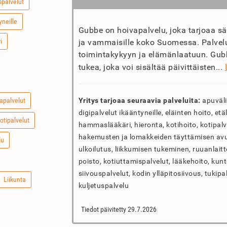
palvelut
yneille
Gubbe on hoivapalvelu, joka tarjoaa sää
i
ja vammaisille koko Suomessa. Palvelu 
toimintakykyyn ja elämänlaatuun. Gubb
tukea, joka voi sisältää päivittäisten...
apalvelut
Yritys tarjoaa seuraavia palveluita:
apuväli
digipalvelut ikääntyneille, eläinten hoito, e
otipalvelut
hammaslääkäri, hieronta, kotihoito, kotipalve
hakemusten ja lomakkeiden täyttämisen avus
lu
ulkoilutus, liikkumisen tukeminen, ruuanlait
poisto, kotiuttamispalvelut, lääkehoito, kunt
siivouspalvelut, kodin ylläpitosiivous, tukipa
Liikunta
kuljetuspalvelu
Tiedot päivitetty 29.7.2026