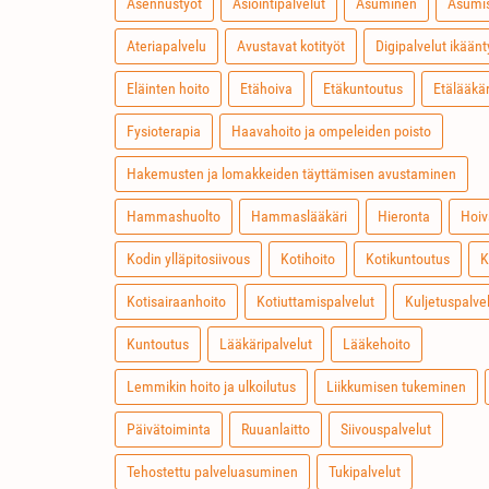
Asennustyöt
Asiointipalvelut
Asuminen
Asumis
Ateriapalvelu
Avustavat kotityöt
Digipalvelut ikäänt
Eläinten hoito
Etähoiva
Etäkuntoutus
Etälääkär
Fysioterapia
Haavahoito ja ompeleiden poisto
Hakemusten ja lomakkeiden täyttämisen avustaminen
Hammashuolto
Hammaslääkäri
Hieronta
Hoiv
Kodin ylläpitosiivous
Kotihoito
Kotikuntoutus
K
Kotisairaanhoito
Kotiuttamispalvelut
Kuljetuspalve
Kuntoutus
Lääkäripalvelut
Lääkehoito
Lemmikin hoito ja ulkoilutus
Liikkumisen tukeminen
Päivätoiminta
Ruuanlaitto
Siivouspalvelut
Tehostettu palveluasuminen
Tukipalvelut