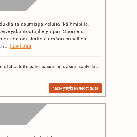
dukkaita asumispalveluita ikäihmisille,
terveyskuntoutujille ympäri Suomen.
 ja auttaa asukkaita elämään onnellista
Lue lisää
on...
n, tehostettu palveluasuminen, asumispalvelut,
Katso yrityksen tiedot tästä