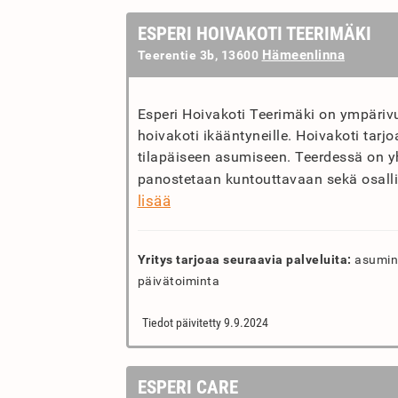
ESPERI HOIVAKOTI TEERIMÄKI
Hämeenlinna
Teerentie 3b, 13600
Esperi Hoivakoti Teerimäki on ympäriv
hoivakoti ikääntyneille. Hoivakoti tarj
tilapäiseen asumiseen. Teerdessä on y
panostetaan kuntouttavaan sekä osalli
lisää
Yritys tarjoaa seuraavia palveluita:
asumine
päivätoiminta
Tiedot päivitetty 9.9.2024
ESPERI CARE