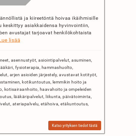
nnöllistä ja kiireetöntä hoivaa ikäihmisille
keskittyy asiakkaidensa hyvinvointiin,
en avustajat tarjoavat henkilökohtaista
Lue lisää
neet, asennustyöt, asiointipalvelut, asuminen,
tälääkäri, fysioterapia, hammashuolto,
lut, arjen asioiden järjestely, avustavat kotityöt,
taminen, kotikuntoutus, lemmikin hoito ja
to, kotisairaanhoito, haavahoito ja ompeleiden
outus, lääkäripalvelut, liikunta, päivätoiminta,
lvelut, ateriapalvelu, etähoiva, etäkuntoutus,
Katso yrityksen tiedot tästä