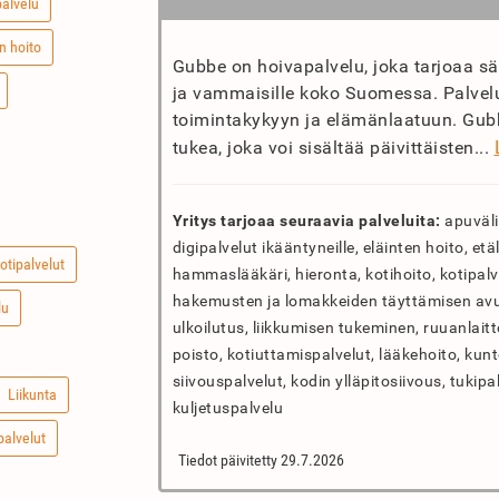
palvelu
n hoito
Gubbe on hoivapalvelu, joka tarjoaa sää
ja vammaisille koko Suomessa. Palvelu 
toimintakykyyn ja elämänlaatuun. Gubb
tukea, joka voi sisältää päivittäisten...
Yritys tarjoaa seuraavia palveluita:
apuväli
digipalvelut ikääntyneille, eläinten hoito, e
otipalvelut
hammaslääkäri, hieronta, kotihoito, kotipalve
hakemusten ja lomakkeiden täyttämisen avus
lu
ulkoilutus, liikkumisen tukeminen, ruuanlait
poisto, kotiuttamispalvelut, lääkehoito, kunt
siivouspalvelut, kodin ylläpitosiivous, tukipa
Liikunta
kuljetuspalvelu
palvelut
Tiedot päivitetty 29.7.2026