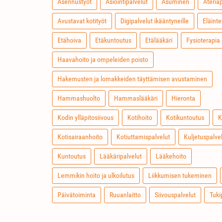
Asennustyöt
Asiointipalvelut
Asuminen
Ateria
Avustavat kotityöt
Digipalvelut ikääntyneille
Eläinte
Etähoiva
Etäkuntoutus
Etälääkäri
Fysioterapia
Haavahoito ja ompeleiden poisto
Hakemusten ja lomakkeiden täyttämisen avustaminen
Hammashuolto
Hammaslääkäri
Hieronta
Kodin ylläpitosiivous
Kotihoito
Kotikuntoutus
K
Kotisairaanhoito
Kotiuttamispalvelut
Kuljetuspalve
Kuntoutus
Lääkäripalvelut
Lääkehoito
Lemmikin hoito ja ulkoilutus
Liikkumisen tukeminen
Päivätoiminta
Ruuanlaitto
Siivouspalvelut
Tuki