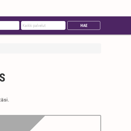
S
täsi.