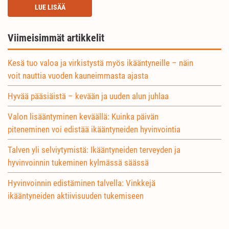
LUE LISÄÄ
Viimeisimmät artikkelit
Kesä tuo valoa ja virkistystä myös ikääntyneille – näin
voit nauttia vuoden kauneimmasta ajasta
Hyvää pääsiäistä – kevään ja uuden alun juhlaa
Valon lisääntyminen keväällä: Kuinka päivän
piteneminen voi edistää ikääntyneiden hyvinvointia
Talven yli selviytymistä: Ikääntyneiden terveyden ja
hyvinvoinnin tukeminen kylmässä säässä
Hyvinvoinnin edistäminen talvella: Vinkkejä
ikääntyneiden aktiivisuuden tukemiseen