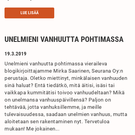
LUE LISÄÄ
UNELMIENI VANHUUTTA POHTIMASSA
19.3.2019
Unelmieni vanhuutta pohtimassa vieraileva
blogikirjoittajamme Mirka Saarinen, Seurana Oy:n
perustaja. Oletko miettinyt, minkälaisen vanhuuden
sinä haluat? Entä tiedätkö, mitä äitisi, isäsi tai
vaikkapa kummitätisi toivoo vanhuudeltaan? Mikä
on unelmansa vanhuuspäivillensä? Paljon on
tehtävää, jotta vanhuksillemme, ja meille
tulevaisuudessa, saadaan unelmien vanhuus, mutta
aloitetaan sen rakentaminen nyt. Tervetuloa
mukaan! Me jokainen...