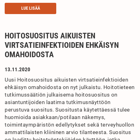
LUE LISÄÄ
HOITOSUOSITUS AIKUISTEN
VIRTSATIEINFEKTIOIDEN EHKÄISYN
OMAHOIDOSTA
13.11.2020
Uusi Hoitosuositus aikuisten virtsatieinfektioiden
ehkäisyn omahoidosta on nyt julkaistu. Hoitotieteen
tutkimussäätiön julkaisema hoitosuositus on
asiantuntijoiden laatima tutkimusnäyttöön
perustuva suositus. Suositusta käytettäessä tulee
huomioida asiakkaan/potilaan näkemys,
toimintaympäristön edellytykset sekä terveyhuollon
ammattilaisten kliininen arvio tilanteesta. Suositus
on laadittu hoitotyöntekijöiden käyttöön, jotka