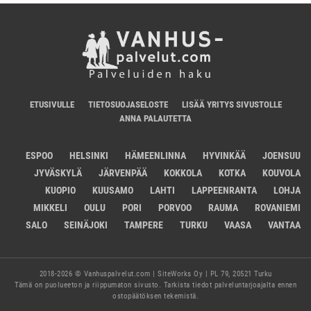
ETUSIVULLE
TIETOSUOJASELOSTE
LISÄÄ YRITYS SIVUSTOLLE
ANNA PALAUTETTA
ESPOO
HELSINKI
HÄMEENLINNA
HYVINKÄÄ
JOENSUU
JYVÄSKYLÄ
JÄRVENPÄÄ
KOKKOLA
KOTKA
KOUVOLA
KUOPIO
KUUSAMO
LAHTI
LAPPEENRANTA
LOHJA
MIKKELI
OULU
PORI
PORVOO
RAUMA
ROVANIEMI
SALO
SEINÄJOKI
TAMPERE
TURKU
VAASA
VANTAA
2018-2026 © Vanhuspalvelut.com | SiteWorks Oy | PL 79, 20521 Turku
Tämä on puolueeton ja riippumaton sivusto. Tarkista tiedot palveluntarjoajalta ennen
ostopäätöksen tekemistä.